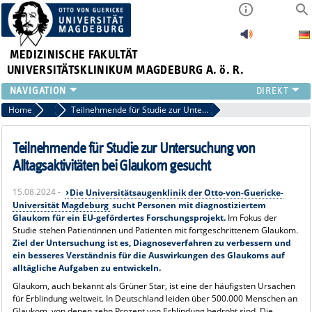
MEDIZINISCHE FAKULTÄT
UNIVERSITÄTSKLINIKUM MAGDEBURG A. ö. R.
INSTITUTE
Home
Archiv 2024
Teilnehmende für Studie zur Untersuchung von Alltagsaktivitäten bei Glaukom gesucht
KLINIKEN
ZENTRALE EINRICHTUNGEN
Teilnehmende für Studie zur Untersuchung von
FORSCHUNG
Alltagsaktivitäten bei Glaukom gesucht
PRESSE
15.08.2024 -
Die Universitätsaugenklinik der Otto-von-Guericke-
ÜBER UNS
Universität Magdeburg
sucht Personen mit diagnostiziertem
INTERNATIONAL
Glaukom für ein EU-gefördertes Forschungsprojekt.
Im Fokus der
Studie stehen Patientinnen und Patienten mit fortgeschrittenem Glaukom.
INTRANET
Ziel der Untersuchung ist es, Diagnoseverfahren zu verbessern und
ein besseres Verständnis für die Auswirkungen des Glaukoms auf
alltägliche Aufgaben zu entwickeln.
Glaukom, auch bekannt als Grüner Star, ist eine der häufigsten Ursachen
für Erblindung weltweit. In Deutschland leiden über 500.000 Menschen an
Glaukom, von denen zehn Prozent von Erblindung bedroht sind. Die