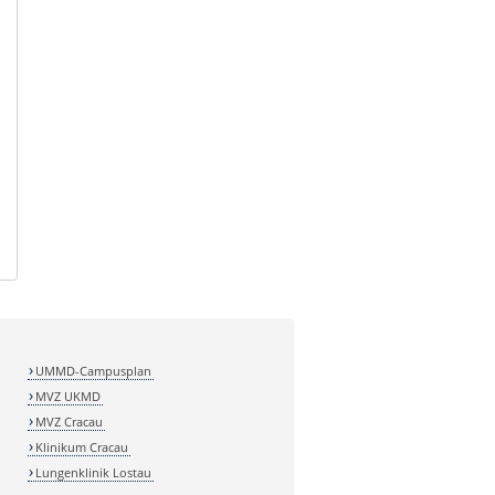
UMMD-Campusplan
MVZ UKMD
MVZ Cracau
Klinikum Cracau
Lungenklinik Lostau