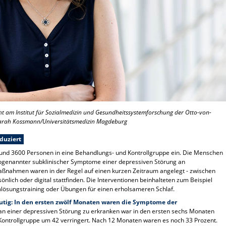
cht am Institut für Sozialmedizin und Gesundheitssystemforschung der Otto-von-
 Sarah Kossmann/Universitätsmedizin Magdeburg
duziert
 rund 3600 Personen in eine Behandlungs- und Kontrollgruppe ein. Die Menschen
genannter subklinischer Symptome einer depressiven Störung an
Maßnahmen waren in der Regel auf einen kurzen Zeitraum angelegt - zwischen
nlich oder digital stattfinden. Die Interventionen beinhalteten zum Beispiel
lösungstraining oder Übungen für einen erholsameren Schlaf.
eutig: In den ersten zwölf Monaten waren die Symptome der
 an einer depressiven Störung zu erkranken war in den ersten sechs Monaten
 Kontrollgruppe um 42 verringert. Nach 12 Monaten waren es noch 33 Prozent.