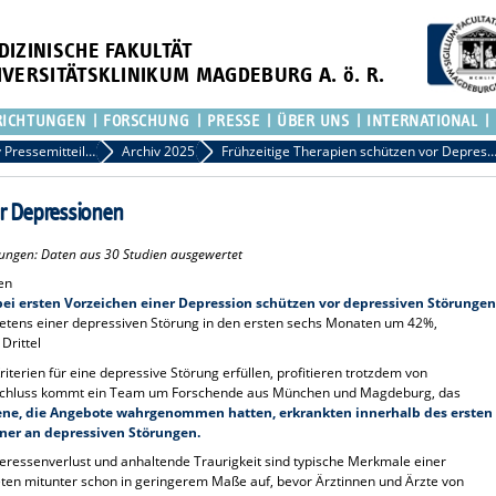
DIZINISCHE FAKULTÄT
IVERSITÄTSKLINIKUM MAGDEBURG A. ö. R.
RICHTUNGEN
FORSCHUNG
PRESSE
ÜBER UNS
INTERNATIONAL
Archiv Pressemitteilungen
Archiv 2025
Frühzeitige Therapien schützen vor Depres
or Depressionen
ungen: Daten aus 30 Studien ausgewertet
en
ei ersten Vorzeichen einer Depression schützen vor depressiven Störungen
tretens einer depressiven Störung in den ersten sechs Monaten um 42%,
Drittel
terien für eine depressive Störung erfüllen, profitieren trotzdem von
m Schluss kommt ein Team um Forschende aus München und Magdeburg, das
ene, die Angebote wahrgenommen hatten, erkrankten innerhalb des ersten
ner an depressiven Störungen.
teressenverlust und anhaltende Traurigkeit sind typische Merkmale einer
en mitunter schon in geringerem Maße auf, bevor Ärztinnen und Ärzte von