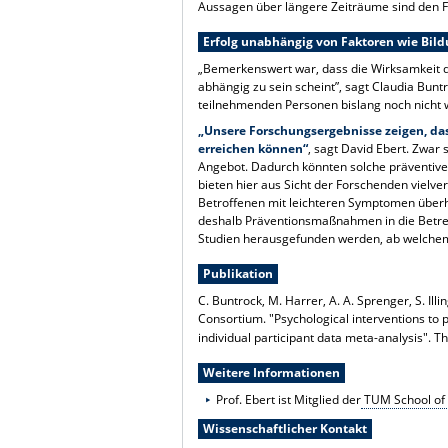
Aussagen über längere Zeiträume sind den F
Erfolg unabhängig von Faktoren wie Bil
„Bemerkenswert war, dass die Wirksamkeit d
abhängig zu sein scheint”, sagt Claudia Bunt
teilnehmenden Personen bislang noch nicht
„Unsere Forschungsergebnisse zeigen, das
erreichen können“
, sagt David Ebert. Zwar 
Angebot. Dadurch könnten solche präventiven
bieten hier aus Sicht der Forschenden vielve
Betroffenen mit leichteren Symptomen überh
deshalb Präventionsmaßnahmen in die Betre
Studien herausgefunden werden, ab welche
Publikation
C. Buntrock, M. Harrer, A. A. Sprenger, S. Ill
Consortium. "Psychological interventions to 
individual participant data meta-analysis". T
Weitere Informationen
Prof. Ebert ist Mitglied der
TUM School of 
Wissenschaftlicher Kontakt