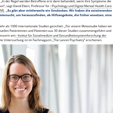
 „In der Regel werden Betroffene erst dann behandelt, wenn ihre Symptome die
len“, sagt David Ebert, Professor für
Psychology und Digital Mental Health Care
UM)
.
„Es gibt aber mittlerweile ein Umdenken. Wir haben die existierenden
ersucht, um herauszufinden, ob Hilfsangebote, die früher ansetzen, eine
r als 1000 internationale Studien gesichtet. „Für unsere Metastudie haben wir
duellen Patientinnen und Patienten aus 30 dieser Studien zusammengeführt und
fessorin am
Institut für Sozialmedizin und Gesundheitssystemforschung der
Die Untersuchung ist im Fachmagazin „The Lancet Psychiatry“ erschienen.