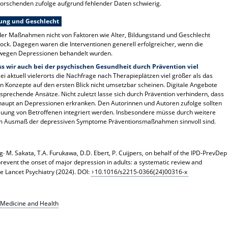
orschenden zufolge aufgrund fehlender Daten schwierig.
dung und Geschlecht
er Maßnahmen nicht von Faktoren wie Alter, Bildungstand und Geschlecht
rock. Dagegen waren die Interventionen generell erfolgreicher, wenn die
 wegen Depressionen behandelt wurden.
s wir auch bei der psychischen Gesundheit durch Prävention viel
sei aktuell vielerorts die Nachfrage nach Therapieplätzen viel größer als das
 Konzepte auf den ersten Blick nicht umsetzbar scheinen. Digitale Angebote
rsprechende Ansätze. Nicht zuletzt lasse sich durch Prävention verhindern, dass
aupt an Depressionen erkranken. Den Autorinnen und Autoren zufolge sollten
uung von Betroffenen integriert werden. Insbesondere müsse durch weitere
m Ausmaß der depressiven Symptome Präventionsmaßnahmen sinnvoll sind.
ing∙ M. Sakata, T.A. Furukawa, D.D. Ebert, P. Cuijpers, on behalf of the IPD-PrevDep
prevent the onset of major depression in adults: a systematic review and
he Lancet Psychiatry (2024). DOI:
10.1016/s2215-0366(24)00316-x
Medicine and Health