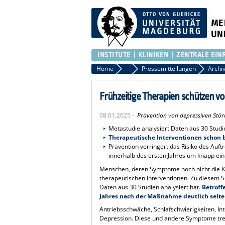
ME
UN
INSTITUTE
KLINIKEN
ZENTRALE EIN
Home
Presse
Pressemitteilungen
Frühzeitige Therapien schützen v
08.01.2025 -
Prävention von depressiven Stör
Metastudie analysiert Daten aus 30 Studi
Therapeutische Interventionen schon b
Prävention verringert das Risiko des Auf
innerhalb des ersten Jahres um knapp ein 
Menschen, deren Symptome noch nicht die Kri
therapeutischen Interventionen. Zu diese
Daten aus 30 Studien analysiert hat.
Betroff
Jahres nach der Maßnahme deutlich selte
Antriebsschwäche, Schlafschwierigkeiten, In
Depression. Diese und andere Symptome tret