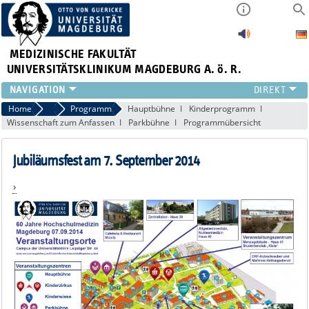
MEDIZINISCHE FAKULTÄT
UNIVERSITÄTSKLINIKUM MAGDEBURG A. ö. R.
INSTITUTE
Home
Jubiläumsfest
Programm
Hauptbühne
Kinderprogramm
Wissenschaft zum Anfassen
Parkbühne
Programmübersicht
KLINIKEN
ZENTRALE EINRICHTUNGEN
Jubiläumsfest am 7. September 2014
FORSCHUNG
PRESSE
ÜBER UNS
INTERNATIONAL
INTRANET