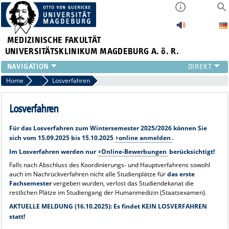
MEDIZINISCHE FAKULTÄT
UNIVERSITÄTSKLINIKUM MAGDEBURG A. ö. R.
INSTITUTE
Home
FAQ Bewerbungs- & Zulassungsverfahren 2027/28
Losverfahren
KLINIKEN
ZENTRALE EINRICHTUNGEN
Losverfahren
FORSCHUNG
Für das
Losverfahren
zum
Wintersemester 2025/2026
können Sie
PRESSE
sich vom
15.09.2025 bis 15.10.2025
online anmelden
.
ÜBER UNS
Im Losverfahren werden nur
Online-Bewerbungen
berücksichtigt!
INTERNATIONAL
Falls nach Abschluss des Koordinierungs- und Hauptverfahrens sowohl
INTRANET
auch im Nachrückverfahren nicht alle Studienplätze für
das erste
Fachsemester
vergeben wurden, verlost das Studiendekanat die
restlichen Plätze im Studiengang der Humanmedizin (Staatsexamen).
AKTUELLE MELDUNG (16.10.2025): Es findet KEIN LOSVERFAHREN
statt!