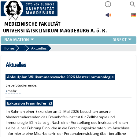
MEDIZINISCHE FAKULTÄT
UNIVERSITÄTSKLINIKUM MAGDEBURG A. ö. R.
INSTITUTE
Home
Immunologie (M.Sc.)
Aktuelles
KLINIKEN
ZENTRALE EINRICHTUNGEN
Aktuelles
FORSCHUNG
Ablaufplan Willkommenswoche 2026 Master Immunologie
PRESSE
Liebe Studierende,
ÜBER UNS
mehr ...
INTERNATIONAL
INTRANET
Exkursion Fraunhofer IZI
Im Rahmen einer Exkursion am 5. Mai 2026 besuchten unsere
Masterstudierenden das Fraunhofer-Institut für Zelltherapie und
Immunologie IZI in Leipzig. Nach einer Vorstellung des Instituts erhielten
sie bei einer Führung Einblicke in die Forschungsaktivitäten. Im Anschluss
informierte eine Mitarbeiterin der Personalentwicklung über berufliche