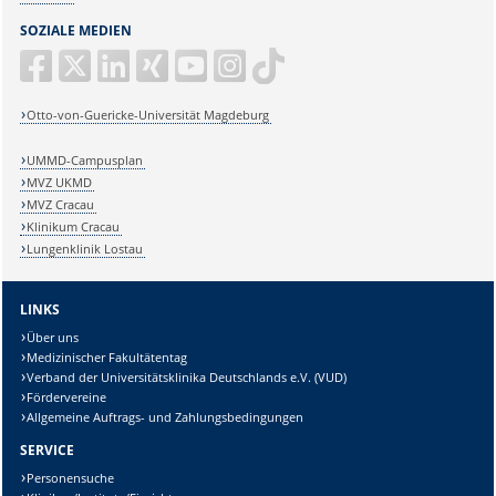
SOZIALE MEDIEN
Otto-von-Guericke-Universität Magdeburg
UMMD-Campusplan
MVZ UKMD
MVZ Cracau
Klinikum Cracau
Lungenklinik Lostau
LINKS
Über uns
Medizinischer Fakultätentag
Verband der Universitätsklinika Deutschlands e.V. (VUD)
Fördervereine
Allgemeine Auftrags- und Zahlungsbedingungen
SERVICE
Personensuche