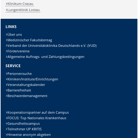
Klinikum Cracau
Lungenklinik Lostau
LINKS
Über uns
Medizinischer Fakultätentag
Verband der Universitätsklinika Deutschlands e.V. (VUD)
Fördervereine
Allgemeine Auftrags- und Zahlungsbedingungen
SERVICE
Personensuche
Kliniken/Institute/Einrichtungen
Veranstaltungskalender
Barrierefreiheit
Beschwerdemanagement
Kooperationspartner auf dem Campus
FOCUS: Top Nationales Krankenhaus
Gesundheitscampus
Teilnehmer UP KRITIS
Hinweise anonym abgeben