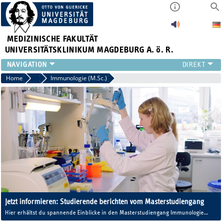
MEDIZINISCHE FAKULTÄT
UNIVERSITÄTSKLINIKUM MAGDEBURG A. ö. R.
INSTITUTE
Home
Studieninteressierte
Immunologie (M.Sc.)
KLINIKEN
ZENTRALE EINRICHTUNGEN
FORSCHUNG
PRESSE
ÜBER UNS
INTERNATIONAL
INTRANET
Jetzt informieren: Studierende berichten vom Masterstudiengang
Hier erhältst du spannende Einblicke in den Masterstudiengang Immunologie
aus Studierendensicht.