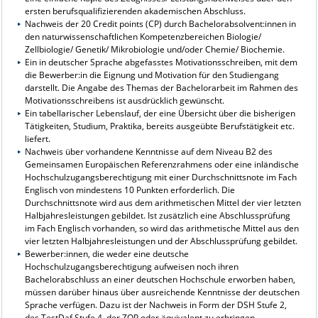
ersten berufsqualifizierenden akademischen Abschluss.
Nachweis der 20 Credit points (CP) durch Bachelorabsolvent:innen in
den naturwissenschaftlichen Kompetenzbereichen Biologie/
Zellbiologie/ Genetik/ Mikrobiologie und/oder Chemie/ Biochemie.
Ein in deutscher Sprache abgefasstes Motivationsschreiben, mit dem
die Bewerber:in die Eignung und Motivation für den Studiengang
darstellt. Die Angabe des Themas der Bachelorarbeit im Rahmen des
Motivationsschreibens ist ausdrücklich gewünscht.
Ein tabellarischer Lebenslauf, der eine Übersicht über die bisherigen
Tätigkeiten, Studium, Praktika, bereits ausgeübte Berufstätigkeit etc.
liefert.
Nachweis über vorhandene Kenntnisse auf dem Niveau B2 des
Gemeinsamen Europäischen Referenzrahmens oder eine inländische
Hochschulzugangsberechtigung mit einer Durchschnittsnote im Fach
Englisch von mindestens 10 Punkten erforderlich. Die
Durchschnittsnote wird aus dem arithmetischen Mittel der vier letzten
Halbjahresleistungen gebildet. Ist zusätzlich eine Abschlussprüfung
im Fach Englisch vorhanden, so wird das arithmetische Mittel aus den
vier letzten Halbjahresleistungen und der Abschlussprüfung gebildet.
Bewerber:innen, die weder eine deutsche
Hochschulzugangsberechtigung aufweisen noch ihren
Bachelorabschluss an einer deutschen Hochschule erworben haben,
müssen darüber hinaus über ausreichende Kenntnisse der deutschen
Sprache verfügen. Dazu ist der Nachweis in Form der DSH Stufe 2,
des TestDaf Stufe 4, der ZOP oder äquivalent zu erbringen.