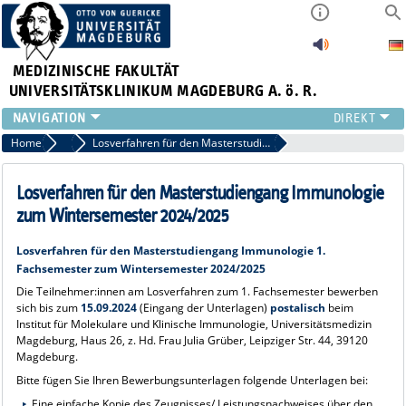
MEDIZINISCHE FAKULTÄT
UNIVERSITÄTSKLINIKUM MAGDEBURG A. ö. R.
INSTITUTE
Home
Aktuelles
Losverfahren für den Masterstudiengang Immunologie zum Wintersemester 2024/2025
KLINIKEN
ZENTRALE EINRICHTUNGEN
Losverfahren für den Masterstudiengang Immunologie
FORSCHUNG
zum Wintersemester 2024/2025
PRESSE
Losverfahren für den Masterstudiengang Immunologie 1.
ÜBER UNS
Fachsemester zum Wintersemester 2024/2025
INTERNATIONAL
Die Teilnehmer:innen am Losverfahren zum 1. Fachsemester bewerben
INTRANET
sich bis zum
15.09.2024
(Eingang der Unterlagen)
postalisch
beim
Institut für Molekulare und Klinische Immunologie, Universitätsmedizin
Magdeburg, Haus 26, z. Hd. Frau Julia Grüber, Leipziger Str. 44, 39120
Magdeburg.
Bitte fügen Sie Ihren Bewerbungsunterlagen folgende Unterlagen bei:
Eine einfache Kopie des Zeugnisses/ Leistungsnachweises über den