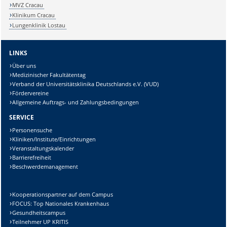
MVZ Cracau
Klinikum Cracau
Lungenklinik Lostau
LINKS
Über uns
Medizinischer Fakultätentag
Verband der Universitätsklinika Deutschlands e.V. (VUD)
Fördervereine
Allgemeine Auftrags- und Zahlungsbedingungen
SERVICE
Personensuche
Kliniken/Institute/Einrichtungen
Veranstaltungskalender
Barrierefreiheit
Beschwerdemanagement
Kooperationspartner auf dem Campus
FOCUS: Top Nationales Krankenhaus
Gesundheitscampus
Teilnehmer UP KRITIS