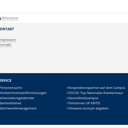
Webmaster
ONTAKT
Impressum
Kontakt
ERVICE
Personensuche
Kooperationspartner auf dem Campus
Kliniken/Institute/Einrichtungen
FOCUS: Top Nationales Krankenhaus
Veranstaltungskalender
Gesundheitscampus
Barrierefreiheit
Teilnehmer UP KRITIS
Beschwerdemanagement
Hinweise anonym abgeben