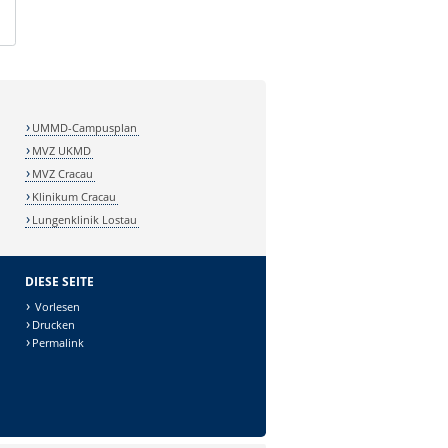
UMMD-Campusplan
MVZ UKMD
MVZ Cracau
Klinikum Cracau
Lungenklinik Lostau
DIESE SEITE
Vorlesen
Drucken
Permalink