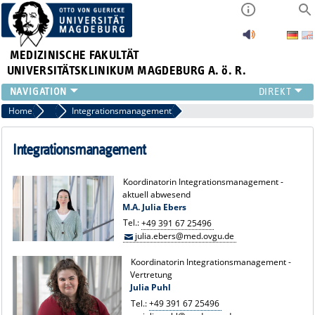
MEDIZINISCHE FAKULTÄT
UNIVERSITÄTSKLINIKUM MAGDEBURG A. ö. R.
INSTITUTE
Home
Team
Integrationsmanagement
KLINIKEN
ZENTRALE EINRICHTUNGEN
Integrationsmanagement
FORSCHUNG
PRESSE
Koordinatorin Integrationsmanagement -
aktuell abwesend
ÜBER UNS
M.A. Julia Ebers
INTERNATIONAL
Tel.:
+49 391 67 25496
INTRANET
julia.ebers@med.ovgu.de
Koordinatorin Integrationsmanagement -
Vertretung
Julia Puhl
Tel.:
+49 391 67 25496