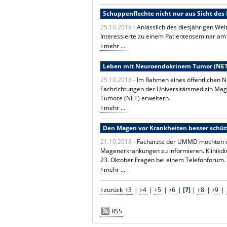
Schuppenflechte nicht nur aus Sicht des
25.10.2018 -
Anlässlich des diesjährigen Wel
Interessierte zu einem Patientenseminar am 2
mehr ...
Leben mit Neuroendokrinem Tumor (NET
25.10.2018 -
Im Rahmen eines öffentlichen 
Fachrichtungen der Universitätsmedizin Ma
Tumore (NET) erweitern.
mehr ...
Den Magen vor Krankheiten besser schü
21.10.2018 -
Fachärzte der UMMD möchten de
Magenerkrankungen zu informieren. Klinikdir
23. Oktober Fragen bei einem Telefonforum.
mehr ...
zurück
3
|
4
|
5
|
6
|
[7]
|
8
|
9
|
RSS