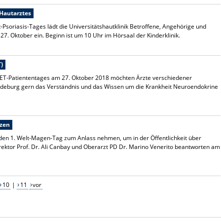
 Hautarztes
t-Psoriasis-Tages lädt die Universitätshautklinik Betroffene, Angehörige und
7. Oktober ein. Beginn ist um 10 Uhr im Hörsaal der Kinderklinik.
)
NET-Patiententages am 27. Oktober 2018 möchten Ärzte verschiedener
gdeburg gern das Verständnis und das Wissen um die Krankheit Neuroendokrine
tzen
n 1. Welt-Magen-Tag zum Anlass nehmen, um in der Öffentlichkeit über
ektor Prof. Dr. Ali Canbay und Oberarzt PD Dr. Marino Venerito beantworten am
10
|
11
vor