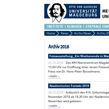
ME
UN
INSTITUTE
KLINIKEN
ZENTRALE EIN
Home
News
Archiv News
Archiv 2
Archiv 2018
Fotoausstellung „Ein Wochenende in Ma
23.10.2018 -
Das KfH-Nierenzentrum Magdebu
15.00 Uhr zur Eröffnung einer neuen Fotoaus
Fotos von Dr. Hans-Peter Bosselmann
.
mehr ...
Akademischer Festakt 2018
26.10.2018 -
Anlässlich des 416. Geburtstag
November 2018 ab 18.30 Uhr der Akademisch
November wird gebeten.
mehr ...