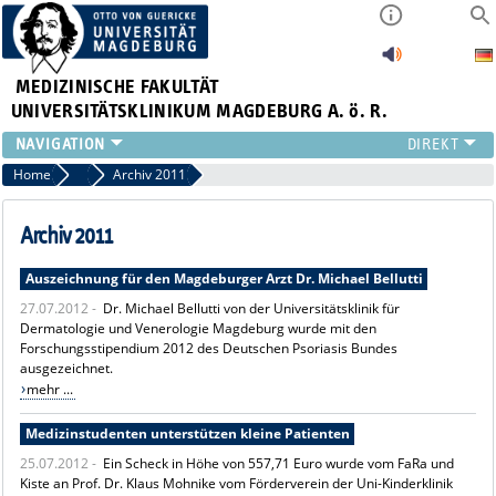
MEDIZINISCHE FAKULTÄT
UNIVERSITÄTSKLINIKUM MAGDEBURG A. ö. R.
INSTITUTE
Home
Archiv Pressemitteilungen
Archiv 2011
KLINIKEN
ZENTRALE EINRICHTUNGEN
Archiv 2011
FORSCHUNG
Auszeichnung für den Magdeburger Arzt Dr. Michael Bellutti
PRESSE
27.07.2012 -
Dr. Michael Bellutti von der Universitätsklinik für
ÜBER UNS
Dermatologie und Venerologie Magdeburg wurde mit den
INTERNATIONAL
Forschungsstipendium 2012 des Deutschen Psoriasis Bundes
INTRANET
ausgezeichnet.
mehr ...
Medizinstudenten unterstützen kleine Patienten
25.07.2012 -
Ein Scheck in Höhe von 557,71 Euro wurde vom FaRa und
Kiste an Prof. Dr. Klaus Mohnike vom Förderverein der Uni-Kinderklinik