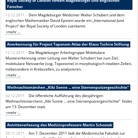
Royal Society of London fördert Magdeburger und englischen
Forscher
12.12.2011 -
Dem Magdeburger Mediziner Walter Schubert und dem
englischen Mathematiker David Epstein wurde ein „International Joint
Project“ der Royal Society of London zuerkannt.
mehr ...
Anerkennung für Project Toponom Atlas der Klaus Tschira Stiftung
12.12.2011 -
Die Magdeburger Arbeitsgruppe Molekulare
Mustererkennung unter Leitung von Walter Schubert hat zum Ziel,
molekulare Netzwerke (sog. Toponome) in morphologisch intakten Zellen,
insbesondere in Krebszellen, zu analysieren.
mehr ...
Weihnachtsmärchen „Kiki Sonne ... eine Sternenputzergeschichte"
02.12.2011 -
Die öffentliche Aufführung des diesjährigen
Weihnachtsmärchens „Kiki Sonne ... eine Sternenputzergeschichte“ findet
am 13. Dezember statt.
mehr ...
Antrittsvorlesung des Medizinprofessors Martin Schostak
29.11.2011 -
Am 7. Dezember 2011 lädt die Medizinische Fakultät zur