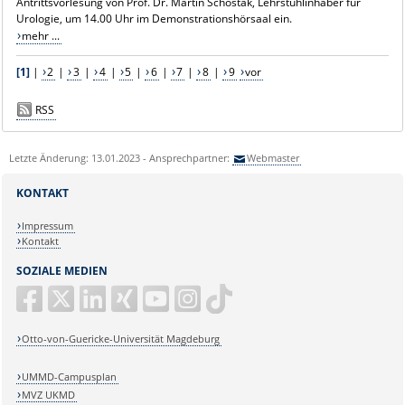
Antrittsvorlesung von Prof. Dr. Martin Schostak, Lehrstuhlinhaber für
Urologie, um 14.00 Uhr im Demonstrationshörsaal ein.
mehr ...
[1]
|
2
|
3
|
4
|
5
|
6
|
7
|
8
|
9
vor
RSS
Letzte Änderung: 13.01.2023 - Ansprechpartner:
Webmaster
KONTAKT
Impressum
Kontakt
SOZIALE MEDIEN
Otto-von-Guericke-Universität Magdeburg
UMMD-Campusplan
MVZ UKMD