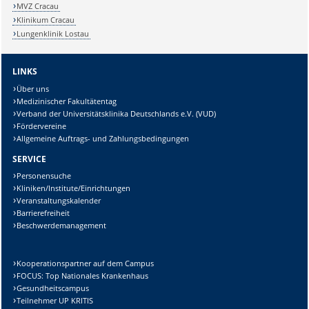
MVZ Cracau
Klinikum Cracau
Lungenklinik Lostau
LINKS
Über uns
Medizinischer Fakultätentag
Verband der Universitätsklinika Deutschlands e.V. (VUD)
Fördervereine
Allgemeine Auftrags- und Zahlungsbedingungen
SERVICE
Personensuche
Kliniken/Institute/Einrichtungen
Veranstaltungskalender
Barrierefreiheit
Beschwerdemanagement
Kooperationspartner auf dem Campus
FOCUS: Top Nationales Krankenhaus
Gesundheitscampus
Teilnehmer UP KRITIS