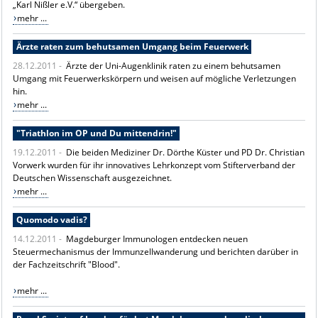
„Karl Nißler e.V.“ übergeben.
mehr ...
Ärzte raten zum behutsamen Umgang beim Feuerwerk
28.12.2011 -
Ärzte der Uni-Augenklinik raten zu einem behutsamen
Umgang mit Feuerwerkskörpern und weisen auf mögliche Verletzungen
hin.
mehr ...
"Triathlon im OP und Du mittendrin!"
19.12.2011 -
Die beiden Mediziner Dr. Dörthe Küster und PD Dr. Christian
Vorwerk wurden für ihr innovatives Lehrkonzept vom Stifterverband der
Deutschen Wissenschaft ausgezeichnet.
mehr ...
Quomodo vadis?
14.12.2011 -
Magdeburger Immunologen entdecken neuen
Steuermechanismus der Immunzellwanderung und berichten darüber in
der Fachzeitschrift "Blood".
mehr ...