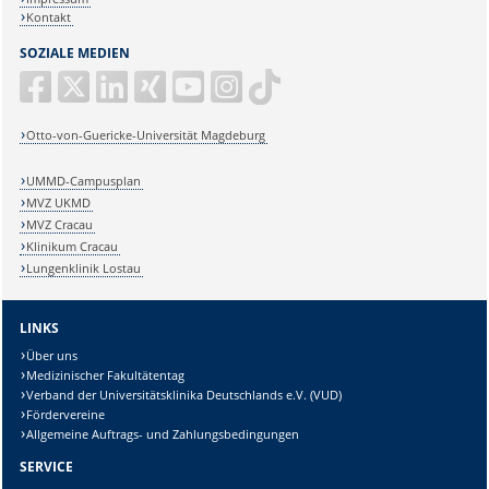
Kontakt
SOZIALE MEDIEN
Otto-von-Guericke-Universität Magdeburg
UMMD-Campusplan
MVZ UKMD
MVZ Cracau
Klinikum Cracau
Lungenklinik Lostau
LINKS
Über uns
Medizinischer Fakultätentag
Verband der Universitätsklinika Deutschlands e.V. (VUD)
Fördervereine
Allgemeine Auftrags- und Zahlungsbedingungen
SERVICE