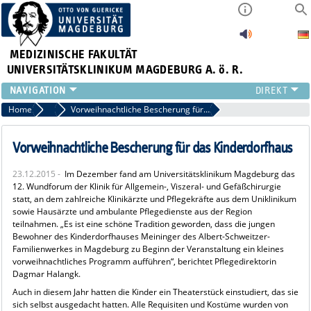
MEDIZINISCHE FAKULTÄT
UNIVERSITÄTSKLINIKUM MAGDEBURG A. ö. R.
INSTITUTE
Home
Archiv 2015
Vorweihnachtliche Bescherung für das Kinderdorfhaus
KLINIKEN
ZENTRALE EINRICHTUNGEN
Vorweihnachtliche Bescherung für das Kinderdorfhaus
FORSCHUNG
23.12.2015 -
Im Dezember fand am Universitätsklinikum Magdeburg das
PRESSE
12. Wundforum der Klinik für Allgemein-, Viszeral- und Gefäßchirurgie
ÜBER UNS
statt, an dem zahlreiche Klinikärzte und Pflegekräfte aus dem Uniklinikum
sowie Hausärzte und ambulante Pflegedienste aus der Region
INTERNATIONAL
teilnahmen. „Es ist eine schöne Tradition geworden, dass die jungen
INTRANET
Bewohner des Kinderdorfhauses Meininger des Albert-Schweitzer-
Familienwerkes in Magdeburg zu Beginn der Veranstaltung ein kleines
vorweihnachtliches Programm aufführen“, berichtet Pflegedirektorin
Dagmar Halangk.
Auch in diesem Jahr hatten die Kinder ein Theaterstück einstudiert, das sie
sich selbst ausgedacht hatten. Alle Requisiten und Kostüme wurden von