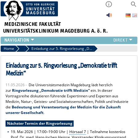
MEDIZINISCHE FAKULTÄT
UNIVERSITÄTSKLINIKUM MAGDEBURG A. ö. R.
INSTITUTE
Home
Pressemitteilungen
Einladung zur 5. Ringvorlesung „Demokratie trifft Medizin“
KLINIKEN
ZENTRALE EINRICHTUNGEN
Einladung zur 5. Ringvorlesung „Demokratie trifft
FORSCHUNG
Medizin“
PRESSE
11.05.2026 -
Die Universitätsmedizin Magdeburg lädt herzlich
ÜBER UNS
zur
Ringvorlesung „Demokratie trifft Medizin“
ein. In dieser
INTERNATIONAL
Vortragsreihe diskutieren führende Expertinnen und Experten aus
Medizin, Natur-, Geistes- und Sozialwissenschaften, Politik und Industrie
INTRANET
die
Bedeutung und Verantwortung der Medizin für die Zukunft
unserer Gesellschaft
.
Nächster Termin der Ringvorlesung
19. Mai 2026 | 17:00–19:00 Uhr |
Hörsaal 7
| Teilnahme kostenlos
Prof. Dr. med. Hans-Jochen Heinze, Vorsitzender Klinikumsvorstand