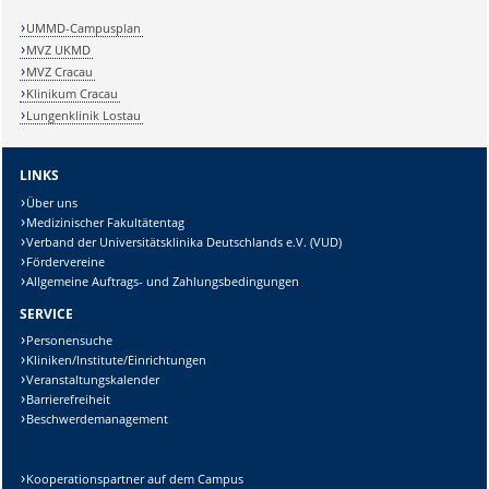
UMMD-Campusplan
MVZ UKMD
MVZ Cracau
Klinikum Cracau
Lungenklinik Lostau
LINKS
Über uns
Medizinischer Fakultätentag
Verband der Universitätsklinika Deutschlands e.V. (VUD)
Fördervereine
Allgemeine Auftrags- und Zahlungsbedingungen
SERVICE
Personensuche
Kliniken/Institute/Einrichtungen
Veranstaltungskalender
Barrierefreiheit
Beschwerdemanagement
Kooperationspartner auf dem Campus