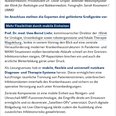
Nuklearmedizin; Privatdozent Dr. Oliver Großer, leitender Medizinphysiker
der Klinik für Radiologie und Nuklearmedizin. Fotografin: Sarah Kossmann /
UMMD
Im Anschluss stellten die Experten drei geförderte Großgeräte vor:
Mehr Flexibilität durch mobile Einheiten
Prof. Dr. med. Uwe-Bernd Liehr
, kommissarischer Direktor der
Klinik
für Urologie, Uroonkologie sowie robotergestützte und fokale Therapie
Magdeburg
, lenkte in seinem Vortrag den Blick auf eine zentrale
Herausforderung moderner Krankenhausstrukturen: In Pandemie- und
MANV-Situationen stoßen bestehende Abläufe schnell an ihre Grenzen.
Infektionsrisiken steigen, OP-Kapazitäten brechen ein und auch die
ärztliche Weiterbildung gerät unter Druck.
Als Lösungsansatz hob er
mobile, flexible und universell nutzbare
Diagnose- und Therapie-Systeme
hervor. Diese ermöglichen eine
kurzfristige räumliche Trennung von Patientenströmen, unterbrechen
Infektionsketten innerhalb des Krankenhauses und sichern so die
operative Versorgung auch unter Krisenbedingungen.
Zentrale Komponente ist eine mobile Einheit aus Röntgen- und
Ultraschall-MRT-Fusionstechnologie, die Eingriffe direkt am Einsatzort
ermöglicht und so dezentrale „Satelliten-OPs“ unterstützt. Durch digitale
Bildgebung mit Live-Übertragung bleibt zudem die Ausbildung ohne
zusätzliches Infektionsrisiko gewährleistet.