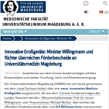
MEDIZINISCHE FAKULTÄT
UNIVERSITÄTSKLINIKUM MAGDEBURG A. ö. R.
INSTITUTE
Home
Pressemitteilungen
Innovative Großgeräte: Minister Willingmann und Richter überreichen Förderbescheide an Universitätsmedizin Magdeburg
KLINIKEN
ZENTRALE EINRICHTUNGEN
Innovative Großgeräte: Minister Willingmann und
FORSCHUNG
Richter überreichen Förderbescheide an
PRESSE
Universitätsmedizin Magdeburg
ÜBER UNS
29.04.2026 -
Investitionen aus dem Corona-Sondervermögen erhöhen
INTERNATIONAL
Krisenresilienz und stärken Forschung, Lehre und Patientenversorgung.
INTRANET
Die Universitätsmedizin Magdeburg (UMMD) hat sich heute gemeinsam
mit dem
Land Sachsen-Anhal
t über drei
neue, innovative Medizin-
Großgeräte
ausgetauscht, die aus dem
Corona-Sondervermögen des
Landes
finanziert werden.
Wissenschaftsminister Prof. Dr. Armin
Willingmann
und
Finanzminister Michael Richter
überreichten die
offiziellen Förderbescheide über rund
9,5 Millionen Euro
und tauschten