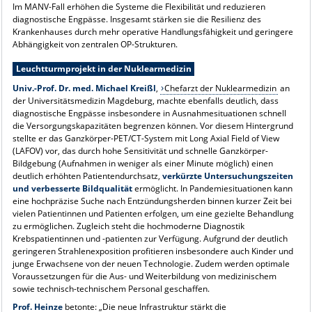
Im MANV-Fall erhöhen die Systeme die Flexibilität und reduzieren
diagnostische Engpässe. Insgesamt stärken sie die Resilienz des
Krankenhauses durch mehr operative Handlungsfähigkeit und geringere
Abhängigkeit von zentralen OP-Strukturen.
Leuchtturmprojekt in der Nuklearmedizin
Univ.-Prof. Dr. med. Michael Kreißl
,
Chefarzt der Nuklearmedizin
an
der Universitätsmedizin Magdeburg, machte ebenfalls deutlich, dass
diagnostische Engpässe insbesondere in Ausnahmesituationen schnell
die Versorgungskapazitäten begrenzen können. Vor diesem Hintergrund
stellte er das Ganzkörper-PET/CT-System mit Long Axial Field of View
(LAFOV) vor, das durch hohe Sensitivität und schnelle Ganzkörper-
Bildgebung (Aufnahmen in weniger als einer Minute möglich) einen
deutlich erhöhten Patientendurchsatz,
verkürzte Untersuchungszeiten
und verbesserte Bildqualität
ermöglicht. In Pandemiesituationen kann
eine hochpräzise Suche nach Entzündungsherden binnen kurzer Zeit bei
vielen Patientinnen und Patienten erfolgen, um eine gezielte Behandlung
zu ermöglichen. Zugleich steht die hochmoderne Diagnostik
Krebspatientinnen und -patienten zur Verfügung. Aufgrund der deutlich
geringeren Strahlenexposition profitieren insbesondere auch Kinder und
junge Erwachsene von der neuen Technologie. Zudem werden optimale
Voraussetzungen für die Aus- und Weiterbildung von medizinischem
sowie technisch-technischem Personal geschaffen.
Prof. Heinze
betonte: „Die neue Infrastruktur stärkt die