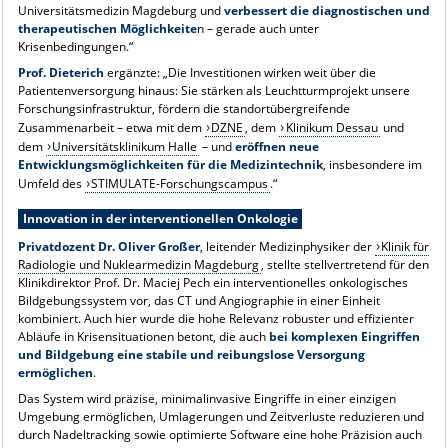
Universitätsmedizin Magdeburg und
verbessert die diagnostischen und
therapeutischen Möglichkeite
n – gerade auch unter
Krisenbedingungen.“
Prof. Dieterich
ergänzte: „Die Investitionen wirken weit über die
Patientenversorgung hinaus: Sie stärken als Leuchtturmprojekt unsere
Forschungsinfrastruktur, fördern die standortübergreifende
Zusammenarbeit – etwa mit dem
DZNE
, dem
Klinikum Dessau
und
dem
Universitätsklinikum Halle
– und
eröffnen neue
Entwicklungsmöglichkeiten für die Medizintechnik
, insbesondere im
Umfeld des
STIMULATE-Forschungscampus
.“
Innovation in der interventionellen Onkologie
Privatdozent Dr. Oliver Großer
, leitender Medizinphysiker der
Klinik für
Radiologie und Nuklearmedizin Magdeburg
, stellte stellvertretend für den
Klinikdirektor Prof. Dr. Maciej Pech ein interventionelles onkologisches
Bildgebungssystem vor, das CT und Angiographie in einer Einheit
kombiniert. Auch hier wurde die hohe Relevanz robuster und effizienter
Abläufe in Krisensituationen betont, die auch
bei komplexen Eingriffen
und Bildgebung eine stabile und reibungslose Versorgung
ermöglichen
.
Das System wird präzise, minimalinvasive Eingriffe in einer einzigen
Umgebung ermöglichen, Umlagerungen und Zeitverluste reduzieren und
durch Nadeltracking sowie optimierte Software eine hohe Präzision auch