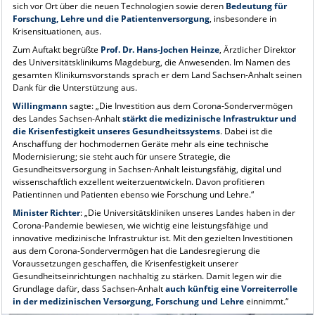
sich vor Ort über die neuen Technologien sowie deren
Bedeutung für
Forschung, Lehre und die Patientenversorgung
, insbesondere in
Krisensituationen, aus.
Zum Auftakt begrüßte
Prof. Dr. Hans-Jochen Heinze
, Ärztlicher Direktor
des Universitätsklinikums Magdeburg, die Anwesenden. Im Namen des
gesamten Klinikumsvorstands sprach er dem Land Sachsen-Anhalt seinen
Dank für die Unterstützung aus.
Willingmann
sagte: „Die Investition aus dem Corona-Sondervermögen
des Landes Sachsen-Anhalt
stärkt die medizinische Infrastruktur und
die Krisenfestigkeit unseres Gesundheitssystems
. Dabei ist die
Anschaffung der hochmodernen Geräte mehr als eine technische
Modernisierung; sie steht auch für unsere Strategie, die
Gesundheitsversorgung in Sachsen-Anhalt leistungsfähig, digital und
wissenschaftlich exzellent weiterzuentwickeln. Davon profitieren
Patientinnen und Patienten ebenso wie Forschung und Lehre.“
Minister Richter
: „Die Universitätskliniken unseres Landes haben in der
Corona-Pandemie bewiesen, wie wichtig eine leistungsfähige und
innovative medizinische Infrastruktur ist. Mit den gezielten Investitionen
aus dem Corona-Sondervermögen hat die Landesregierung die
Voraussetzungen geschaffen, die Krisenfestigkeit unserer
Gesundheitseinrichtungen nachhaltig zu stärken. Damit legen wir die
Grundlage dafür, dass Sachsen-Anhalt
auch künftig eine Vorreiterrolle
in der medizinischen Versorgung, Forschung und Lehre
einnimmt.“