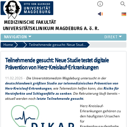
MEDIZINISCHE FAKULTÄT
UNIVERSITÄTSKLINIKUM MAGDEBURG A. ö. R.
INSTITUTE
Home
Pressemitteilungen
Teilnehmende gesucht: Neue Studie testet digitale Prävention von Herz-Kreislauf-Erkrankungen
KLINIKEN
ZENTRALE EINRICHTUNGEN
Teilnehmende gesucht: Neue Studie testet digitale
FORSCHUNG
Prävention von Herz-Kreislauf-Erkrankungen
PRESSE
11.02.2026 -
Die Universitätsmedizin Magdeburg untersucht in der
ÜBER UNS
deutschlandweit größten Studie zur telemedizinischen Prävention von
INTERNATIONAL
Herz-Kreislauf-Erkrankungen
, wie Telemedizin helfen kann, das
Risiko für
Herzinfarkte und Schlaganfälle zu senken
. Die Rekrutierung läuft bereits –
INTRANET
aktuell werden noch
letzte Teilnehmende gesucht
.
Herz-Kreislauf-
Erkrankungen gehören zu
den häufigsten Ursachen
für
Krankenhausaufenthalte