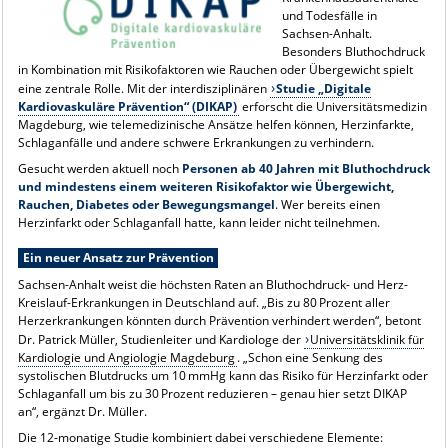
und Todesfälle in
Sachsen-Anhalt.
Besonders Bluthochdruck
in Kombination mit Risikofaktoren wie Rauchen oder Übergewicht spielt
eine zentrale Rolle. Mit der interdisziplinären
Studie „Digitale
Kardiovaskuläre Prävention“ (DIKAP)
erforscht die Universitätsmedizin
Magdeburg, wie telemedizinische Ansätze helfen können, Herzinfarkte,
Schlaganfälle und andere schwere Erkrankungen zu verhindern.
Gesucht werden aktuell noch
Personen ab 40 Jahren mit Bluthochdruck
und mindestens einem weiteren Risikofaktor wie Übergewicht,
Rauchen, Diabetes oder Bewegungsmangel
. Wer bereits einen
Herzinfarkt oder Schlaganfall hatte, kann leider nicht teilnehmen.
Ein neuer Ansatz zur Prävention
Sachsen-Anhalt weist die höchsten Raten an Bluthochdruck- und Herz-
Kreislauf-Erkrankungen in Deutschland auf. „Bis zu 80 Prozent aller
Herzerkrankungen könnten durch Prävention verhindert werden“, betont
Dr. Patrick Müller, Studienleiter und Kardiologe der
Universitätsklinik für
Kardiologie und Angiologie Magdeburg
. „Schon eine Senkung des
systolischen Blutdrucks um 10 mmHg kann das Risiko für Herzinfarkt oder
Schlaganfall um bis zu 30 Prozent reduzieren – genau hier setzt DIKAP
an“, ergänzt Dr. Müller.
Die 12-monatige Studie kombiniert dabei verschiedene Elemente: