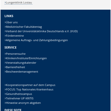
Lungenklinik Lostau
LINKS
Über uns
Medizinischer Fakultätentag
Verband der Universitätsklinika Deutschlands e.V. (VUD)
Fördervereine
Allgemeine Auftrags- und Zahlungsbedingungen
SERVICE
Personensuche
Kliniken/Institute/Einrichtungen
Veranstaltungskalender
Barrierefreiheit
Beschwerdemanagement
Kooperationspartner auf dem Campus
FOCUS: Top Nationales Krankenhaus
Gesundheitscampus
Teilnehmer UP KRITIS
Hinweise anonym abgeben
DIESE SEITE