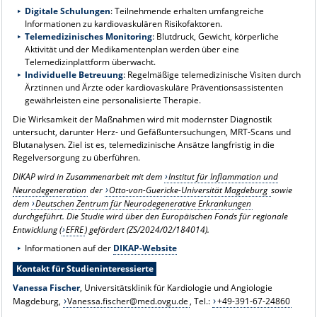
Digitale Schulungen
: Teilnehmende erhalten umfangreiche
Informationen zu kardiovaskulären Risikofaktoren.
Telemedizinisches Monitoring
: Blutdruck, Gewicht, körperliche
Aktivität und der Medikamentenplan werden über eine
Telemedizinplattform überwacht.
Individuelle Betreuung
: Regelmäßige telemedizinische Visiten durch
Ärztinnen und Ärzte oder kardiovaskuläre Präventionsassistenten
gewährleisten eine personalisierte Therapie.
Die Wirksamkeit der Maßnahmen wird mit modernster Diagnostik
untersucht, darunter Herz- und Gefäßuntersuchungen, MRT-Scans und
Blutanalysen. Ziel ist es, telemedizinische Ansätze langfristig in die
Regelversorgung zu überführen.
DIKAP wird in Zusammenarbeit mit dem
Institut für Inflammation und
Neurodegeneration
der
Otto-von-Guericke-Universität Magdeburg
sowie
dem
Deutschen Zentrum für Neurodegenerative Erkrankungen
durchgeführt. Die Studie wird über den Europäischen Fonds für regionale
Entwicklung (
EFRE
) gefördert (ZS/2024/02/184014).
Informationen auf der
DIKAP-Website
Kontakt für Studieninteressierte
Vanessa Fischer
, Universitätsklinik für Kardiologie und Angiologie
Magdeburg,
Vanessa.fischer@med.ovgu.de
, Tel.:
+49-391-67-24860