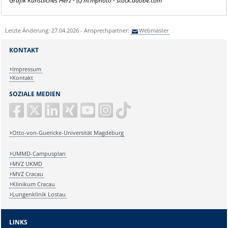
Grafik Künstliches Herz - (c) m.mphoto - stock.adobe.com
Letzte Änderung: 27.04.2026 - Ansprechpartner:
Webmaster
KONTAKT
Impressum
Kontakt
SOZIALE MEDIEN
Otto-von-Guericke-Universität Magdeburg
UMMD-Campusplan
MVZ UKMD
MVZ Cracau
Klinikum Cracau
Lungenklinik Lostau
LINKS