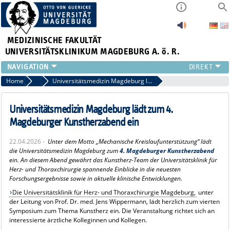
MEDIZINISCHE FAKULTÄT
UNIVERSITÄTSKLINIKUM MAGDEBURG A. ö. R.
INSTITUTE
Home
Pressemitteilungen
Universitätsmedizin Magdeburg lädt zum 4. Magdeburger Kunstherzabend ein
KLINIKEN
ZENTRALE EINRICHTUNGEN
Universitätsmedizin Magdeburg lädt zum 4.
FORSCHUNG
Magdeburger Kunstherzabend ein
PRESSE
22.04.2026 -
Unter dem Motto „Mechanische Kreislaufunterstützung“ lädt
ÜBER UNS
die Universitätsmedizin Magdeburg zum
4. Magdeburger Kunstherzabend
INTERNATIONAL
ein. An diesem Abend gewährt das Kunstherz-Team der Universitätsklinik für
Herz- und Thoraxchirurgie spannende Einblicke in die neuesten
INTRANET
Forschungsergebnisse sowie in aktuelle klinische Entwicklungen.
Die Universitätsklinik für Herz- und Thoraxchirurgie Magdeburg,
unter
der Leitung von Prof. Dr. med. Jens Wippermann, lädt herzlich zum vierten
Symposium zum Thema Kunstherz ein. Die Veranstaltung richtet sich an
interessierte ärztliche Kolleginnen und Kollegen.