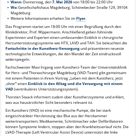
Wann:
Donnerstag, den
7. Mai 2026
von 18:00 bis 22:00 Uhr
Wo:
Gesellschaftshaus Magdeburg, Schönebecker Straße 129, 39104
Magdeburg
Weitere Informationen erhalten Sie im
Flyer
.
Das Programm startet um 18:00 Uhr mit einer Begrüßung durch den
Klinikdirektor, Prof. Wippermann. Anschließend geben führende
Expertinnen und Experten einen umfassenden Einblick in chirurgische
Herzunterstützungssysteme wie HTX, LAVD und TAH. Sie beleuchten die
Fortschritte in der Kunstherz-Versorgung
und präsentieren neueste
technologische Entwicklungen, die den Wandel der Zeit eindrucksvoll
widerspiegeln.
Fachschwester Maxi Irrgang vom Kunstherz-Team der Universitätsklinik
für Herz- und Thoraxchirurgie Magdeburg (VAD-Team) gibt gemeinsam
mit einem Patienten in ihrem Vortrag „Leben mit dem Kunstherz, jetzt
‚ohne‘“ einen
Einblick in den Alltag und die Versorgung mit einem
VAD
(ventrikuläres Unterstützungssystem).
Thorsten Staack informiert zudem über Kunstherzsysteme und erklärt,
was aus hausärztlicher Sicht besonders relevant ist.
Ein Kunstherz (VAD) ist eine mechanische Pumpe, die bei stark
eingeschränkter Herzleistung das Blut aus der Herzkammer
weitertransportiert. Medikamente, Schrittmacher oder Defibrillatoren
können Symptome lindern, stoppen aber den Krankheitsverlauf nicht. Die
LVAD-Therapie (Left Ventricular Assist Device) unterstützt die linke