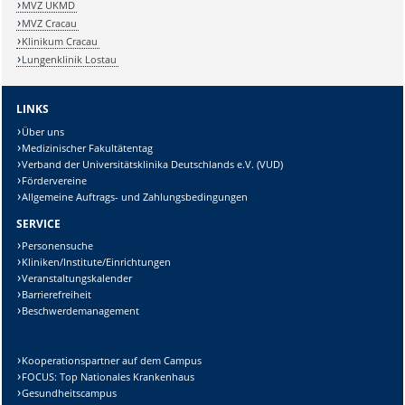
MVZ UKMD
MVZ Cracau
Klinikum Cracau
Lungenklinik Lostau
LINKS
Über uns
Medizinischer Fakultätentag
Verband der Universitätsklinika Deutschlands e.V. (VUD)
Fördervereine
Allgemeine Auftrags- und Zahlungsbedingungen
SERVICE
Personensuche
Kliniken/Institute/Einrichtungen
Veranstaltungskalender
Barrierefreiheit
Beschwerdemanagement
Kooperationspartner auf dem Campus
FOCUS: Top Nationales Krankenhaus
Gesundheitscampus