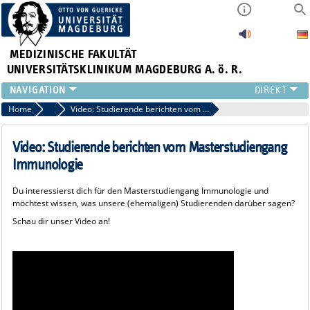
MEDIZINISCHE FAKULTÄT
UNIVERSITÄTSKLINIKUM MAGDEBURG A. ö. R.
INSTITUTE
Home
Aktuelles
Video: Studierende berichten vom Masterstudiengang Immunologie
KLINIKEN
ZENTRALE EINRICHTUNGEN
Video: Studierende berichten vom Masterstudiengang
FORSCHUNG
Immunologie
PRESSE
Du interessierst dich für den Masterstudiengang Immunologie und
ÜBER UNS
möchtest wissen, was unsere (ehemaligen) Studierenden darüber sagen?
INTERNATIONAL
Schau dir unser Video an!
INTRANET