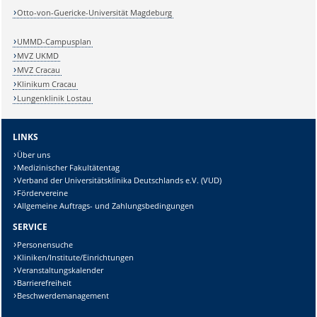
Otto-von-Guericke-Universität Magdeburg
UMMD-Campusplan
MVZ UKMD
MVZ Cracau
Klinikum Cracau
Lungenklinik Lostau
LINKS
Über uns
Medizinischer Fakultätentag
Verband der Universitätsklinika Deutschlands e.V. (VUD)
Fördervereine
Allgemeine Auftrags- und Zahlungsbedingungen
SERVICE
Personensuche
Kliniken/Institute/Einrichtungen
Veranstaltungskalender
Barrierefreiheit
Beschwerdemanagement