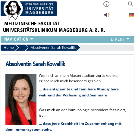
MEDIZINISCHE FAKULTÄT
UNIVERSITÄTSKLINIKUM MAGDEBURG A. ö. R.
INSTITUTE
Home
Jahrgang 2016
Absolventin Sarah Kowallik
KLINIKEN
ZENTRALE EINRICHTUNGEN
Absolventin Sarah Kowallik
FORSCHUNG
Wenn ich an mein Masterstudium zurückdenke,
PRESSE
erinnere ich mich besonders gern an…
ÜBER UNS
…
die entspannte und familiäre Atmosphäre
INTERNATIONAL
während der Vorlesung und Seminare
INTRANET
Was mich an der Immunologie besonders fasziniert,
ist …
…
dass jede Krankheit im Zusammenhang mit
dem Immunsystem steht.