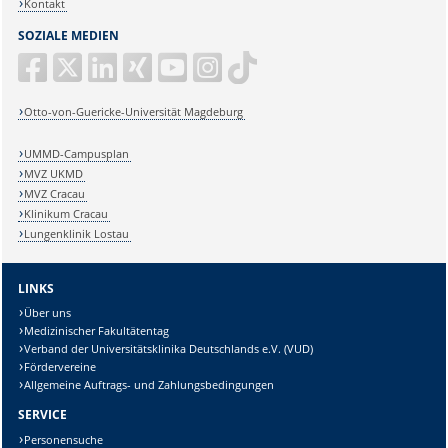
Kontakt
andreas.mueller@med.ovgu.de
SOZIALE MEDIEN
Otto-von-Guericke-Universität Magdeburg
UMMD-Campusplan
MVZ UKMD
MVZ Cracau
Klinikum Cracau
Lungenklinik Lostau
LINKS
Über uns
Medizinischer Fakultätentag
Verband der Universitätsklinika Deutschlands e.V. (VUD)
Fördervereine
Allgemeine Auftrags- und Zahlungsbedingungen
SERVICE
Personensuche