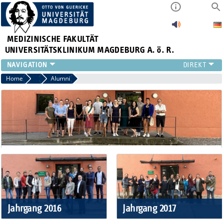
MEDIZINISCHE FAKULTÄT
UNIVERSITÄTSKLINIKUM MAGDEBURG A. ö. R.
INSTITUTE
Home
Immunologie (M.Sc.)
Alumni
KLINIKEN
ZENTRALE EINRICHTUNGEN
FORSCHUNG
PRESSE
ÜBER UNS
INTERNATIONAL
INTRANET
Jahrgang 2016
Jahrgang 2017