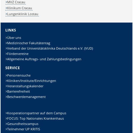
MVZ Cracau
Klinikum Cracau
Lungenklinik Lostau
LINKS
Über uns
Medizinischer Fakultätentag
Verband der Universitätsklinika Deutschlands e.V. (VUD)
Fördervereine
Allgemeine Auftrags- und Zahlungsbedingungen
SERVICE
Personensuche
Kliniken/Institute/Einrichtungen
Veranstaltungskalender
Barrierefreiheit
Beschwerdemanagement
Kooperationspartner auf dem Campus
FOCUS: Top Nationales Krankenhaus
Gesundheitscampus
Teilnehmer UP KRITIS