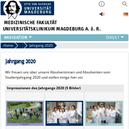
MEDIZINISCHE FAKULTÄT
UNIVERSITÄTSKLINIKUM MAGDEBURG A. ö. R.
INSTITUTE
Home
Alumni
Jahrgang 2020
KLINIKEN
ZENTRALE EINRICHTUNGEN
Jahrgang 2020
FORSCHUNG
Wir freuen uns über unsere Absolventinnen und Absolventen vom
PRESSE
Studienjahrgang 2020 und stellen einige hier vor.
ÜBER UNS
Impressionen des Jahrgangs 2020 (5 Bilder)
INTERNATIONAL
INTRANET