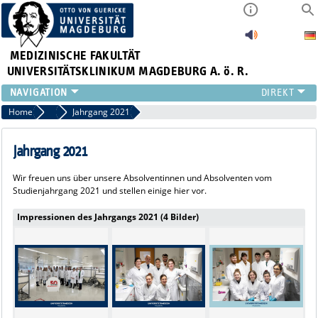
MEDIZINISCHE FAKULTÄT
UNIVERSITÄTSKLINIKUM MAGDEBURG A. ö. R.
INSTITUTE
Home
Alumni
Jahrgang 2021
KLINIKEN
ZENTRALE EINRICHTUNGEN
Jahrgang 2021
FORSCHUNG
Wir freuen uns über unsere Absolventinnen und Absolventen vom
PRESSE
Studienjahrgang 2021 und stellen einige hier vor.
ÜBER UNS
Impressionen des Jahrgangs 2021 (4 Bilder)
INTERNATIONAL
INTRANET