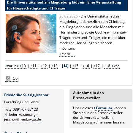
Die Universitätsmedizin Magdeburg lädt ein: Eine Veranstaltung
für Hörgeschädigte und CI Träger
26.02.2026 -
Die
Universitätsmedizin
Magdeburg
lädt herzlich zum CI-Infotag
ein! Eingeladen sind alle Menschen mit
Hörminderung sowie Cochlea-Implantat-
Trägerinnen und -Träger, die mehr über
moderne Hörlösungen erfahren
möchten.
mehr ...
zurück
10
|
11
|
12
|
13
|
[14]
|
15
|
16
|
17
|
18
vor
RSS
Aufnahme in den
Friederike Süssig-Jeschor
Presseverteiler
Forschung und Lehre
Über dieses
Formular
können
Tel.:
0391-67-27123
Sie sich in den Presseverteiler
friederike.suessig-
der Universitätsmedizin
jeschor@med.ovgu.de
Magdeburg aufnehmen lassen.