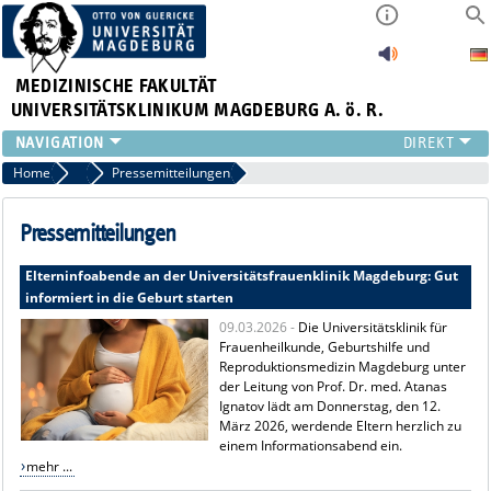
MEDIZINISCHE FAKULTÄT
UNIVERSITÄTSKLINIKUM MAGDEBURG A. ö. R.
INSTITUTE
Home
Presse
Pressemitteilungen
KLINIKEN
ZENTRALE EINRICHTUNGEN
Pressemitteilungen
FORSCHUNG
Elterninfoabende an der Universitätsfrauenklinik Magdeburg: Gut
PRESSE
informiert in die Geburt starten
ÜBER UNS
09.03.2026 -
Die Universitätsklinik für
INTERNATIONAL
Frauenheilkunde, Geburtshilfe und
INTRANET
Reproduktionsmedizin Magdeburg unter
der Leitung von Prof. Dr. med. Atanas
Ignatov lädt am Donnerstag, den 12.
März 2026, werdende Eltern herzlich zu
einem Informationsabend ein.
mehr ...