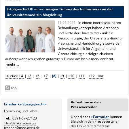
Erfolgreiche OP eines riesigen Tumors des Ischiasnervs an der
Universitätsmedizin Magdeburg
11.05.2026 -
In einem interdisziplinären
Behandlungskonzept haben Ärztinnen
und Ärzte der Universitätsklinik für
Neurochirurgie, der Universitätsklinik für
Plastische und Handchirurgie sowie der
Universitätsklinik für Allgemein- und
Viszeralchirurgie erfolgreich einen
außergewöhnlich großen gutartigen Tumor am Ischiasnerv entfernt.
mehr ...
zurück
4
|
5
|
6
|
7
|
[8]
|
9
|
10
|
11
|
12
vor
RSS
Aufnahme in den
Friederike Süssig-Jeschor
Presseverteiler
Forschung und Lehre
Über dieses
Formular
können
Tel.:
0391-67-27123
Sie sich in den Presseverteiler
friederike.suessig-
der Universitätsmedizin
jeschor@med.ovgu.de