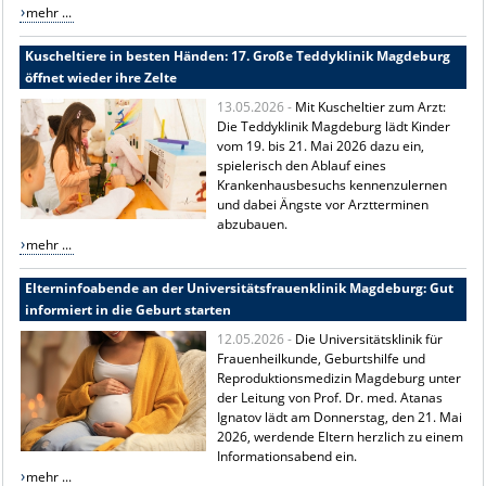
mehr ...
Kuscheltiere in besten Händen: 17. Große Teddyklinik Magdeburg
öffnet wieder ihre Zelte
13.05.2026 -
Mit Kuscheltier zum Arzt:
Die Teddyklinik Magdeburg lädt Kinder
vom 19. bis 21. Mai 2026 dazu ein,
spielerisch den Ablauf eines
Krankenhausbesuchs kennenzulernen
und dabei Ängste vor Arztterminen
abzubauen.
mehr ...
Elterninfoabende an der Universitätsfrauenklinik Magdeburg: Gut
informiert in die Geburt starten
12.05.2026 -
Die Universitätsklinik für
Frauenheilkunde, Geburtshilfe und
Reproduktionsmedizin Magdeburg unter
der Leitung von Prof. Dr. med. Atanas
Ignatov lädt am Donnerstag, den 21. Mai
2026, werdende Eltern herzlich zu einem
Informationsabend ein.
mehr ...