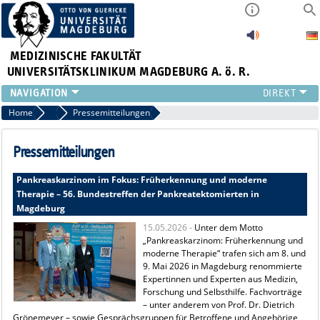
MEDIZINISCHE FAKULTÄT
UNIVERSITÄTSKLINIKUM MAGDEBURG A. ö. R.
INSTITUTE
Home
Presse
Pressemitteilungen
KLINIKEN
ZENTRALE EINRICHTUNGEN
Pressemitteilungen
FORSCHUNG
Pankreaskarzinom im Fokus: Früherkennung und moderne
PRESSE
Therapie – 56. Bundestreffen der Pankreatektomierten in
ÜBER UNS
Magdeburg
INTERNATIONAL
15.05.2026 -
Unter dem Motto
INTRANET
„Pankreaskarzinom: Früherkennung und
moderne Therapie“ trafen sich am 8. und
9. Mai 2026 in Magdeburg renommierte
Expertinnen und Experten aus Medizin,
Forschung und Selbsthilfe. Fachvorträge
– unter anderem von Prof. Dr. Dietrich
Grönemeyer – sowie Gesprächsgruppen für Betroffene und Angehörige