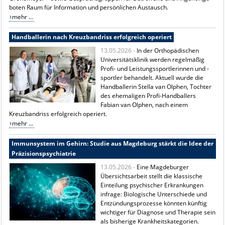
boten Raum für Information und persönlichen Austausch.
mehr ...
Handballerin nach Kreuzbandriss erfolgreich operiert
13.05.2026 -
In der Orthopädischen
Universitätsklinik werden regelmäßig
Profi- und Leistungssportlerinnen und -
sportler behandelt. Aktuell wurde die
Handballerin
Stella van Olphen
, Tochter
des ehemaligen Profi-Handballers
Fabian van Olphen
, nach einem
Kreuzbandriss erfolgreich operiert.
mehr ...
Immunsystem im Gehirn: Studie aus Magdeburg stärkt die Idee der
Präzisionspsychiatrie
13.05.2026 -
Eine Magdeburger
Übersichtsarbeit stellt die klassische
Einteilung psychischer Erkrankungen
infrage: Biologische Unterschiede und
Entzündungsprozesse könnten künftig
wichtiger für Diagnose und Therapie sein
als bisherige Krankheitskategorien.