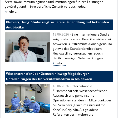
Ärzte sowie Immunologinnen und Immunologen für ihre Leistungen
gewürdigt und in ihre berufliche Zukunft verabschiedet.
mehr ...
Blutvergiftung: Studie zeigt sicherere Behandlung mit bekannten
Antibiotika
19.06.2026 -
Eine internationale Studie
zeigt: Cefazolin und Penicillin wirken bei
schweren Blutstrominfektionen genauso
gut wie das Standardantibiotikum
Flucloxacillin, verursachen jedoch
deutlich weniger Nebenwirkungen.
mehr ...
Wissenstransfer über Grenzen hinweg: Magdeburger
Unfallchirurgen der Universitätsmedizin in Moldawien
18.06.2026 -
Internationale
Zusammenarbeit, wissenschaftlicher
Austausch und gemeinsame
Operationen standen im Mittelpunkt des
AO-Seminars „Fractures Around the
Knee“ in Chișinău. Als geladene
Referenten vermittelten drei