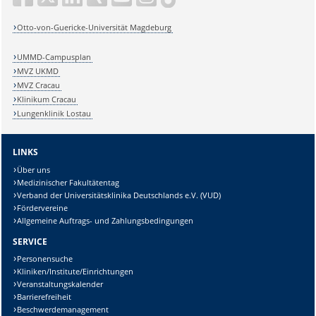
Otto-von-Guericke-Universität Magdeburg
UMMD-Campusplan
MVZ UKMD
MVZ Cracau
Klinikum Cracau
Lungenklinik Lostau
LINKS
Über uns
Medizinischer Fakultätentag
Verband der Universitätsklinika Deutschlands e.V. (VUD)
Fördervereine
Allgemeine Auftrags- und Zahlungsbedingungen
SERVICE
Personensuche
Kliniken/Institute/Einrichtungen
Veranstaltungskalender
Barrierefreiheit
Beschwerdemanagement