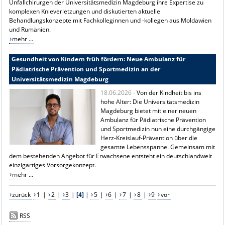
Unfallchirurgen der Universitätsmedizin Magdeburg ihre Expertise zu
komplexen Knieverletzungen und diskutierten aktuelle
Behandlungskonzepte mit Fachkolleginnen und -kollegen aus Moldawien
und Rumänien.
mehr ...
Gesundheit von Kindern früh fördern: Neue Ambulanz für
Pädiatrische Prävention und Sportmedizin an der
Universitätsmedizin Magdeburg
18.06.2026 -
Von der Kindheit bis ins
hohe Alter: Die Universitätsmedizin
Magdeburg bietet mit einer neuen
Ambulanz für Pädiatrische Prävention
und Sportmedizin nun eine durchgängige
Herz-Kreislauf-Prävention über die
gesamte Lebensspanne. Gemeinsam mit
dem bestehenden Angebot für Erwachsene entsteht ein deutschlandweit
einzigartiges Vorsorgekonzept.
mehr ...
zurück
1
|
2
|
3
|
[4]
|
5
|
6
|
7
|
8
|
9
vor
RSS