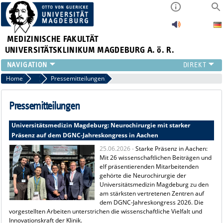
MEDIZINISCHE FAKULTÄT
UNIVERSITÄTSKLINIKUM MAGDEBURG A. ö. R.
INSTITUTE
Home
Presse
Pressemitteilungen
KLINIKEN
ZENTRALE EINRICHTUNGEN
Pressemitteilungen
FORSCHUNG
Universitätsmedizin Magdeburg: Neurochirurgie mit starker
PRESSE
Präsenz auf dem DGNC-Jahreskongress in Aachen
ÜBER UNS
25.06.2026 -
Starke Präsenz in Aachen:
INTERNATIONAL
Mit 26 wissenschaftlichen Beiträgen und
INTRANET
elf präsentierenden Mitarbeitenden
gehörte die Neurochirurgie der
Universitätsmedizin Magdeburg zu den
am stärksten vertretenen Zentren auf
dem DGNC-Jahreskongress 2026. Die
vorgestellten Arbeiten unterstrichen die wissenschaftliche Vielfalt und
Innovationskraft der Klinik.