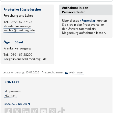
Aufnahme in den
Friederike Süssig-Jeschor
Presseverteiler
Forschung und Lehre
Über dieses
Formular
können
Tel.:
0391-67-27123
Sie sich in den Presseverteiler
friederike.suessig-
der Universitätsmedizin
jeschor@med.ovgu.de
Magdeburg aufnehmen lassen.
Ögelin Düzel
Krankenversorgung
Tel.:
0391-67-28200
oegelin.duezel@med.ovgu.de
Letzte Änderung: 13.01.2026 - Ansprechpartner:
Webmaster
KONTAKT
Impressum
Kontakt
SOZIALE MEDIEN