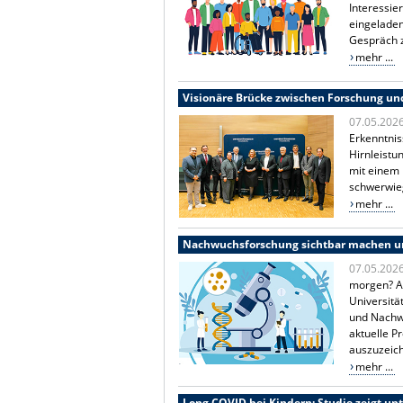
Interessie
eingeladen
Gespräch
mehr ...
Visionäre Brücke zwischen Forschung un
07.05.202
Erkenntnis
Hirnleistu
mit einem
schwerwieg
mehr ...
Nachwuchsforschung sichtbar machen u
07.05.202
morgen? A
Universitä
und Nachw
aktuelle P
auszuzeic
mehr ...
Long COVID bei Kindern: Studie zeigt un