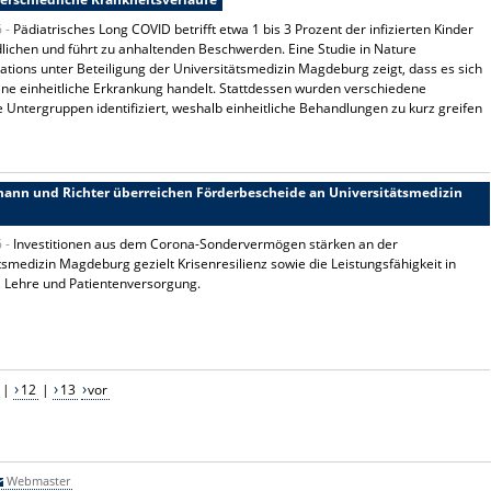
6 -
Pädiatrisches Long COVID betrifft etwa 1 bis 3 Prozent der infizierten Kinder
lichen und führt zu anhaltenden Beschwerden. Eine Studie in Nature
ions unter Beteiligung der Universitätsmedizin Magdeburg zeigt, dass es sich
ine einheitliche Erkrankung handelt. Stattdessen wurden verschiedene
e Untergruppen identifiziert, weshalb einheitliche Behandlungen zu kurz greifen
gmann und Richter überreichen Förderbescheide an Universitätsmedizin
6 -
Investitionen aus dem Corona-Sondervermögen stärken an der
tsmedizin Magdeburg gezielt Krisenresilienz sowie die Leistungsfähigkeit in
 Lehre und Patientenversorgung.
|
12
|
13
vor
Webmaster