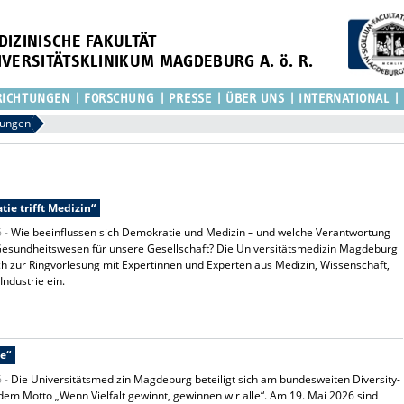
DIZINISCHE FAKULTÄT
IVERSITÄTSKLINIKUM MAGDEBURG A. ö. R.
RICHTUNGEN
FORSCHUNG
PRESSE
ÜBER UNS
INTERNATIONAL
lungen
ie trifft Medizin“
6 -
Wie beeinflussen sich Demokratie und Medizin – und welche Verantwortung
Gesundheitswesen für unsere Gesellschaft? Die Universitätsmedizin Magdeburg
ich zur Ringvorlesung mit Expertinnen und Experten aus Medizin, Wissenschaft,
 Industrie ein.
e“
6 -
Die Universitätsmedizin Magdeburg beteiligt sich am bundesweiten Diversity-
dem Motto „Wenn Vielfalt gewinnt, gewinnen wir alle“. Am 19. Mai 2026 sind