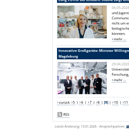
06.05.202
und Jugend
Communicat
nicht um e
biologisch
könnten.
mehr ...
Innovative Großgeräte: Minister Willin
Magdeburg
29.04.202
Universitä
Forschung,
mehr ...
zurück
5
|
6
|
7
|
8
|
[9]
|
10
|
11
RSS
Letzte Änderung: 13.01.2026 - Ansprechpartner: