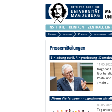
ME
UN
INSTITUTE
KLINIKEN
ZENTRALE EIN
Home
Presse
Presse
Pressemittei
Pressemitteilungen
Einladung zur 5. Ringvorlesung „Demokrat
11.05.202
trägt das 
lädt herzl
Politik und
mehr ...
„Wenn Vielfalt gewinnt, gewinnen wir all
08.05.202
Tag unter 