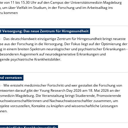
rte von 11 bis 15.30 Uhr auf den Campus der Universitätsmedizin Magdeburg
, um über Vielfalt im Studium, in der Forschung und im Arbeitsalltag ins
 zu kommen
d Versorgung: Das neue Zentrum für Hirngesundheit
6 -
Das deutschlandweit einzigartige Zentrum für Hirngesundheit bringt neueste
se aus der Forschung in die Versorgung. Der Fokus liegt auf der Optimierung der
ng in einem breiten Spektrum neurologischer und psychiatrischer Erkrankungen -
 besonderen Augenmerk auf neurodegenerative Erkrankungen und
ende psychiatrische Krankheitsbilder.
nd vernetzen
6 -
Wie entsteht medizinischer Fortschritt und wer gestaltet die Forschung von
ntworten darauf gibt der Young Research Day 2026 am 18. Mai 2026 an der
tsmedizin Magdeburg. Die Veranstaltung bringt Studierende, Promovierende
uchswissenschaftlerinnen und Nachwuchswissenschaftler zusammen, um
rojekte vorzustellen, Kontakte zu knüpfen und wissenschaftliche Leistungen
hnen.
terschiedliche Krankheitsverläufe