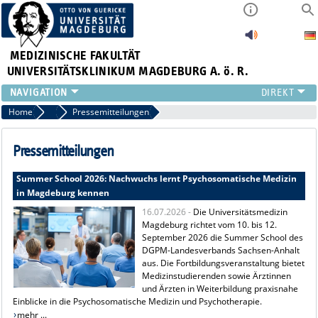
MEDIZINISCHE FAKULTÄT
UNIVERSITÄTSKLINIKUM MAGDEBURG A. ö. R.
INSTITUTE
Home
Presse
Pressemitteilungen
KLINIKEN
ZENTRALE EINRICHTUNGEN
Pressemitteilungen
FORSCHUNG
Summer School 2026: Nachwuchs lernt Psychosomatische Medizin
PRESSE
in Magdeburg kennen
ÜBER UNS
16.07.2026 -
Die Universitätsmedizin
INTERNATIONAL
Magdeburg richtet vom 10. bis 12.
INTRANET
September 2026 die Summer School des
DGPM-Landesverbands Sachsen-Anhalt
aus. Die Fortbildungsveranstaltung bietet
Medizinstudierenden sowie Ärztinnen
und Ärzten in Weiterbildung praxisnahe
Einblicke in die Psychosomatische Medizin und Psychotherapie.
mehr ...