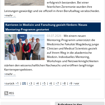
erfolgreich bestanden. Bei einer
feierlichen Zeremonie wurden ihre
Leistungen gewürdigt und sie offiziell in ihren Berufsalltag verabschiedet.
mehr ...
Karrieren in Medizin und Forschung gezielt fördern: Neues
Mentoring-Programm gestartet
03.07.2026 -
Mit einem neuen
Mentoring-Programm unterstützt die
Medizinische Fakultät Magdeburg junge
Clinician und Medical Scientists gezielt
auf ihrem Weg in die akademische
Medizin. Individuelles Mentoring,
Workshops und Netzwerkmöglichkeiten
stärken den wissenschaftlichen Nachwuchs und eröffnen langfristige
Karriereperspektiven.
mehr ...
zurück
1
|
[2]
|
3
|
4
|
5
|
6
|
7
|
8
|
9
vor
RSS
Aufnahme in den