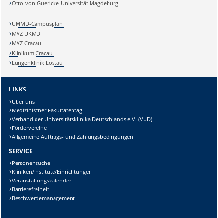
Otto-von-Guericke-Universität Magdeburg
UMMD-Campusplan
MVZ UKMD
MVZ Cracau
Klinikum Cracau
Lungenklinik Lostau
LINKS
Über uns
Medizinischer Fakultätentag
Verband der Universitätsklinika Deutschlands e.V. (VUD)
Fördervereine
Allgemeine Auftrags- und Zahlungsbedingungen
SERVICE
Personensuche
Kliniken/Institute/Einrichtungen
Veranstaltungskalender
Barrierefreiheit
Beschwerdemanagement